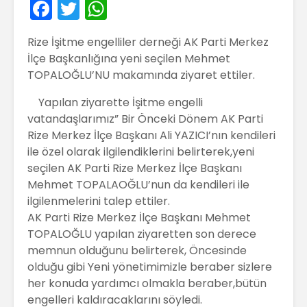
F
T
W
a
w
h
Rize İşitme engelliler derneği AK Parti Merkez
c
itt
a
İlçe Başkanlığına yeni seçilen Mehmet
e
er
ts
TOPALOĞLU’NU makamında ziyaret ettiler.
b
A
Yapılan ziyarette İşitme engelli
o
p
vatandaşlarımız” Bir Önceki Dönem AK Parti
o
p
Rize Merkez İlçe Başkanı Ali YAZICI’nın kendileri
ile özel olarak ilgilendiklerini belirterek,yeni
k
seçilen AK Parti Rize Merkez İlçe Başkanı
Mehmet TOPALAOĞLU’nun da kendileri ile
ilgilenmelerini talep ettiler.
AK Parti Rize Merkez İlçe Başkanı Mehmet
TOPALOĞLU yapılan ziyaretten son derece
memnun olduğunu belirterek, Öncesinde
olduğu gibi Yeni yönetimimizle beraber sizlere
her konuda yardımcı olmakla beraber,bütün
engelleri kaldıracaklarını söyledi.