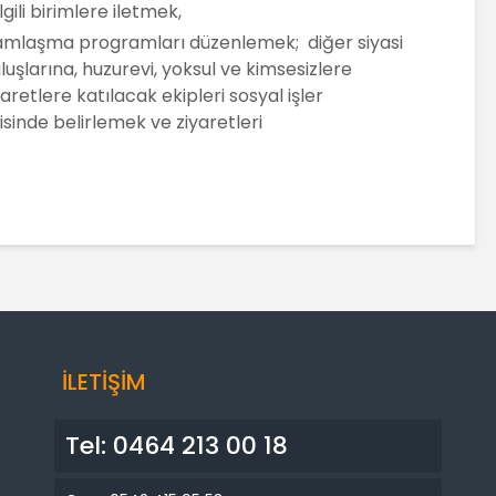
lgili birimlere iletmek,
ramlaşma programları düzenlemek; diğer siyasi
uluşlarına, huzurevi, yoksul ve kimsesizlere
retlere katılacak ekipleri sosyal işler
isinde belirlemek ve ziyaretleri
İLETİŞİM
Tel: 0464 213 00 18