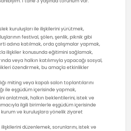
 sahibiyim. 1 tane 3 yaşında torunum var.
ek kuruluşları ile ilişkilerini yürütmek,
şlarının festival, şölen, şenlik, piknik gibi
Parti adına katılmak, orda çalışmalar yapmak,
la ilişkiler konusunda eğitimini sağlamak,
arında veya halkın katılımıyla yapacağı sosyal,
likleri özendirmek, bu amaçla etkinlikler
dığı miting veya kapalı salon toplantılarını
ğı ile eşgüdüm içerisinde yapmak,
i anlatmak, halkın beklentilerini, istek ve
macıyla ilgili birimlerle eşgüdüm içerisinde
i kurum ve kuruluşlara yönelik ziyaret
ilişkilerini düzenlemek, sorunlarını, istek ve