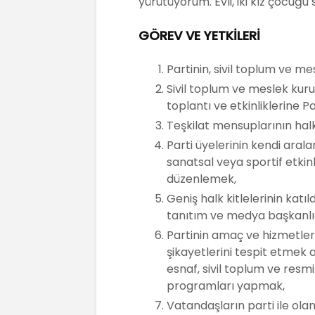
yürütüyorum. Evli, iki kız çocuğu
GÖREV VE YETKİLERİ
Partinin, sivil toplum ve mesl
Sivil toplum ve meslek kurulu
toplantı ve etkinliklerine 
Teşkilat mensuplarının halk
Parti üyelerinin kendi aral
sanatsal veya sportif etkin
düzenlemek,
Geniş halk kitlelerinin katıl
tanıtım ve medya başkanlı
Partinin amaç ve hizmetlerin
şikayetlerini tespit etmek a
esnaf, sivil toplum ve resm
programları yapmak,
Vatandaşların parti ile olan 