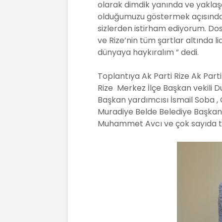
b
A
olarak dimdik yanında ve yakla
olduğumuzu göstermek açısından 
o
p
sizlerden istirham ediyorum. Do
o
p
ve Rize’nin tüm şartlar altında l
k
dünyaya haykıralım ” dedi.
Toplantıya Ak Parti Rize Ak Parti 
Rize Merkez İlçe Başkan vekili D
Başkan yardımcısı İsmail Soba ,
Muradiye Belde Belediye Başkanı
Muhammet Avcı ve çok sayıda te