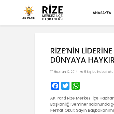
ANASAYFA
RİZE’NİN LİDERİN
DÜNYAYA HAYKI
Haziran 12, 2014
5 kişi bu haberi ok
F
T
W
a
w
h
AK Parti Rize Merkez İlçe Hazira
c
itt
a
Başkanlığı Seminer salonunda ger
e
er
ts
Ferhat Okur; Sayın Başbakanımız