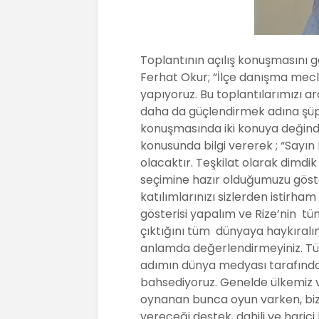
Toplantının açılış konuşmasını g
Ferhat Okur; “İlçe danışma meclis
yapıyoruz. Bu toplantılarımızı ara
daha da güçlendirmek adına şüph
konuşmasında iki konuya değindi 
konusunda bilgi vererek ; “Say
olacaktır. Teşkilat olarak dimd
seçimine hazır olduğumuzu göst
katılımlarınızı sizlerden istirh
gösterisi yapalım ve Rize’nin tü
çıktığını tüm dünyaya haykıralım
anlamda değerlendirmeyiniz. Tü
adımın dünya medyası tarafından 
bahsediyoruz. Genelde ülkemiz 
oynanan bunca oyun varken, bizl
vereceği destek, dahili ve harici