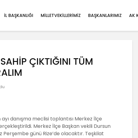
İL BAŞKANLIĞI
MILLETVEKILLERIMIZ
BAŞKANLARIMIZ
AK 
E SAHİP ÇIKTIĞINI TÜM
RALIM
udu
n ayı danışma meclisi toplantısı Merkez İlçe
çekleştirildi. Merkez İlçe Başkan vekili Dursun
 Perşembe günü Rize’de olacaktır. Teşkilat