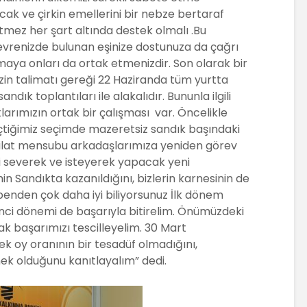
cak ve çirkin emellerini bir nebze bertaraf
mez her şart altında destek olmalı .Bu
vrenizde bulunan eşinize dostunuza da çağrı
aya onları da ortak etmenizdir. Son olarak bir
zin talimatı gereği 22 Haziranda tüm yurtta
dık toplantıları ile alakalıdır. Bununla ilgili
klarımızın ortak bir çalışması var. Öncelikle
eçtiğimiz seçimde mazeretsiz sandık başındaki
kilat mensubu arkadaşlarımıza yeniden görev
i severek ve isteyerek yapacak yeni
n Sandıkta kazanıldığını, bizlerin karnesinin de
benden çok daha iyi biliyorsunuz İlk dönem
inci dönemi de başarıyla bitirelim. Önümüzdeki
ak başarımızı tescilleyelim. 30 Mart
ek oy oranının bir tesadüf olmadığını,
ek olduğunu kanıtlayalım” dedi.