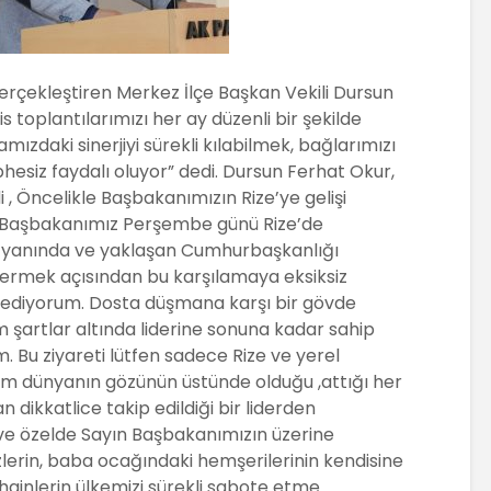
erçekleştiren Merkez İlçe Başkan Vekili Dursun
 toplantılarımızı her ay düzenli bir şekilde
mızdaki sinerjiyi sürekli kılabilmek, bağlarımızı
esiz faydalı oluyor” dedi. Dursun Ferhat Okur,
, Öncelikle Başbakanımızın Rize’ye gelişi
ın Başbakanımız Perşembe günü Rize’de
ik yanında ve yaklaşan Cumhurbaşkanlığı
ermek açısından bu karşılamaya eksiksiz
am ediyorum. Dosta düşmana karşı bir gövde
m şartlar altında liderine sonuna kadar sahip
. Bu ziyareti lütfen sadece Rize ve yerel
m dünyanın gözünün üstünde olduğu ,attığı her
dikkatlice takip edildiği bir liderden
ve özelde Sayın Başbakanımızın üzerine
erin, baba ocağındaki hemşerilerinin kendisine
 hainlerin ülkemizi sürekli sabote etme