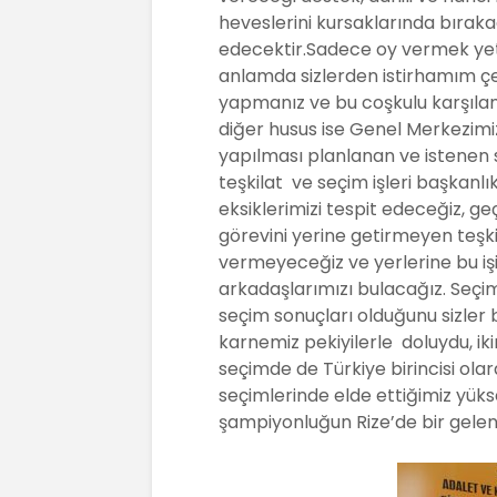
heveslerini kursaklarında bıraka
edecektir.Sadece oy vermek yet
anlamda sizlerden istirhamım çe
yapmanız ve bu coşkulu karşılam
diğer husus ise Genel Merkezimi
yapılması planlanan ve istenen san
teşkilat ve seçim işleri başkanlı
eksiklerimizi tespit edeceğiz, g
görevini yerine getirmeyen teş
vermeyeceğiz ve yerlerine bu iş
arkadaşlarımızı bulacağız. Seçimi
seçim sonuçları olduğunu sizler 
karnemiz pekiyilerle doluydu, ik
seçimde de Türkiye birincisi olar
seçimlerinde elde ettiğimiz yüks
şampiyonluğun Rize’de bir gelen