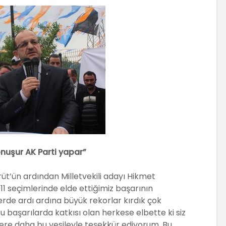
onuşur AK Parti yapar”
üt’ün ardından Milletvekili adayı Hikmet
11 seçimlerinde elde ettiğimiz başarının
rde ardı ardına büyük rekorlar kırdık çok
u başarılarda katkısı olan herkese elbette ki siz
kere daha bu vesileyle teşekkür ediyorum. Bu