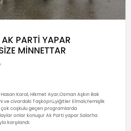
AK PARTİ YAPAR
SİZE MİNNETTAR
u
arı Hasan Karal, Hikmet Ayar,Osman Aşkın Bak
 ve civardaki Taşköprü,yiğitler Elmalı,Yemişlik
ı çok coşkulu geçen programlarda
daylar onlar konuşur Ak Parti yapar Salarha
la karşılandı.