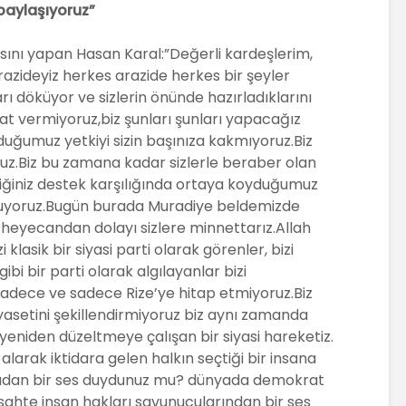
 paylaşıyoruz”
nı yapan Hasan Karal:”Değerli kardeşlerim,
razideyiz herkes arazide herkes bir şeyler
rı döküyor ve sizlerin önünde hazırladıklarını
at vermiyoruz,biz şunları şunları yapacağız
duğumuz yetkiyi sizin başınıza kakmıyoruz.Biz
oruz.Biz bu zamana kadar sizlerle beraber olan
diğiniz destek karşılığında ortaya koyduğumuz
oyuyoruz.Bugün burada Muradiye beldemizde
heyecandan dolayı sizlere minnettarız.Allah
i klasik bir siyasi parti olarak görenler, bizi
gibi bir parti olarak algılayanlar bizi
sadece ve sadece Rize’ye hitap etmiyoruz.Biz
yasetini şekillendirmiyoruz biz aynı zamanda
eniden düzeltmeye çalışan bir siyasi hareketiz.
alarak iktidara gelen halkın seçtiği bir insana
yadan bir ses duydunuz mu? dünyada demokrat
ahte insan hakları savunucularından bir ses