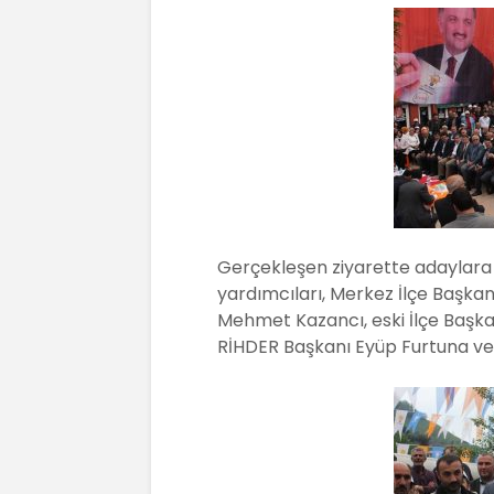
o
p
k
Gerçekleşen ziyarette adaylara İ
yardımcıları, Merkez İlçe Başkan
Mehmet Kazancı, eski İlçe Başkan
RİHDER Başkanı Eyüp Furtuna ve ç