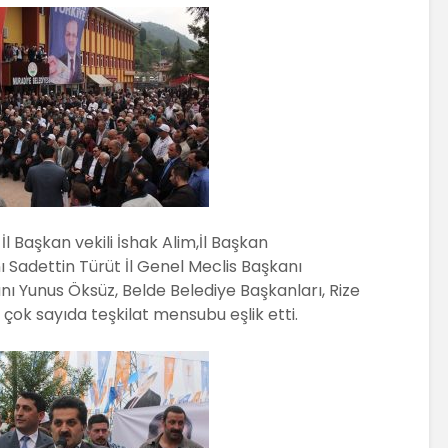
l Başkan vekili İshak Alim,İl Başkan
ı Sadettin Türüt İl Genel Meclis Başkanı
ı Yunus Öksüz, Belde Belediye Başkanları, Rize
ok sayıda teşkilat mensubu eşlik etti.