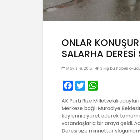
ONLAR KONUŞUR 
SALARHA DERESİ 
Mayıs 18, 2015
3 kişi bu haberi okud
F
T
W
a
w
h
AK Parti Rize Milletvekili adayl
c
itt
a
Merkeze bağlı Muradiye Beldesini
e
er
ts
köylerini ziyaret ederek tamam
b
A
vatandaşlarla bir araya geldi. A
Deresi size minnettar sloganlarıy
o
p