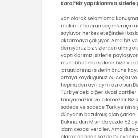
Karal”Biz yaptıklarımızı sizlerle
Son olarak selamlama konuşması
malum 7 haziran seçimleri için a
söylüyor herkes eteğindeki taşla
aktarmaya çalışıyor. Ama biz va
demiyoruz biz sizlerden almış ol
yaptıklarımızı sizlerle paylaşıy
muhabbetimizi sizlerin bize ver
icraatlarımızı sizlerin önüne k
ortaya koyduğunuz bu coşku ve 
hepinizden ayrı ayrı razı olsun.Biz
Türkiye’deki diğer siyasi partiler 
tanıyamazlar ve bilemezler.Biz 
sadece ve sadece Türkiye’nin si
dünyanın bozulmuş olan çarkını y
Bakınız dün Mısır’da yüzde 52 oy 
idam cezası verdiler. Ama dün
olarak geçinen sözde Dünyanın s