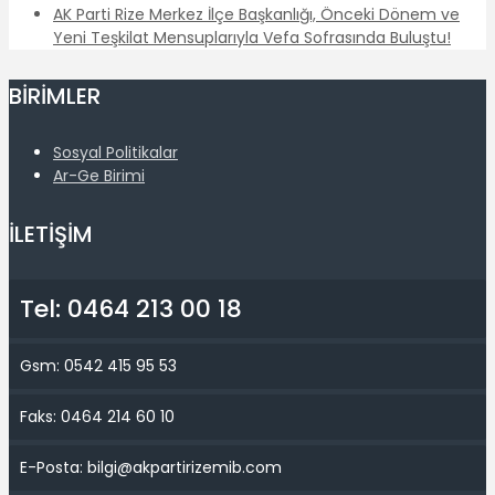
AK Parti Rize Merkez İlçe Başkanlığı, Önceki Dönem ve
Yeni Teşkilat Mensuplarıyla Vefa Sofrasında Buluştu!
BİRİMLER
Sosyal Politikalar
Ar-Ge Birimi
İLETİŞİM
Tel: 0464 213 00 18
Gsm: 0542 415 95 53
Faks: 0464 214 60 10
E-Posta: bilgi@akpartirizemib.com