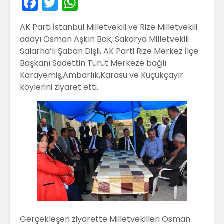
F
T
W
a
w
h
AK Parti İstanbul Milletvekili ve Rize Milletvekili
c
itt
a
adayı Osman Aşkın Bak, Sakarya Milletvekili
e
er
ts
Salarha’lı Şaban Dişli, AK Parti Rize Merkez İlçe
b
A
Başkanı Sadettin Türüt Merkeze bağlı
Karayemiş,Ambarlık,Karasu ve Küçükçayır
o
p
köylerini ziyaret etti.
o
p
k
Gerçekleşen ziyarette Milletvekilleri Osman