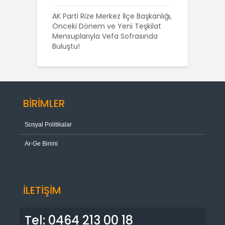
AK Parti Rize Merkez İlçe Başkanlığı,
Önceki Dönem ve Yeni Teşkilat
Mensuplarıyla Vefa Sofrasında
Buluştu!
BİRİMLER
Sosyal Politikalar
Ar-Ge Birimi
İLETİŞİM
Tel: 0464 213 00 18