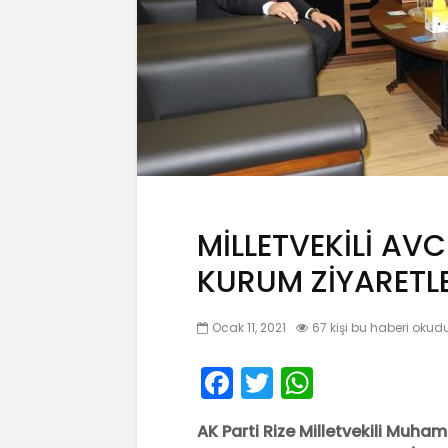
MİLLETVEKİLİ AVC
KURUM ZİYARETLE
Ocak 11, 2021
67 kişi bu haberi okud
F
T
W
a
w
h
AK Parti Rize Milletvekili Muha
c
itt
a