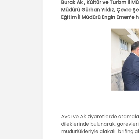
Burak Ak , Kültür ve Turizm İl M
e
er
ts
Müdürü Gürhan Yıldız, Çevre Şehi
b
A
Eğitim İl Müdürü Engin Emen’e h
o
p
o
p
k
Avcı ve Ak ziyaretlerde atamala
dileklerinde bulunarak, görevler
müdürlükleriyle alakalı brifing al