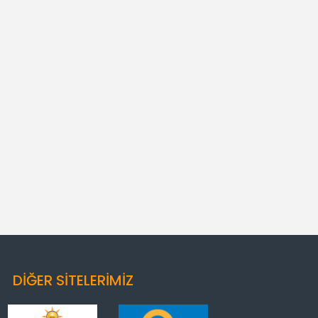
DİĞER SİTELERİMİZ