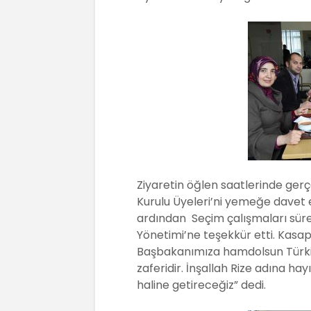
o
p
k
Ziyaretin öğlen saatlerinde ge
Kurulu Üyeleri’ni yemeğe davet 
ardından Seçim çalışmaları süre
Yönetimi’ne teşekkür etti. Kasap
Başbakanımıza hamdolsun Türkiye 
zaferidir. İnşallah Rize adına hayı
haline getireceğiz” dedi.