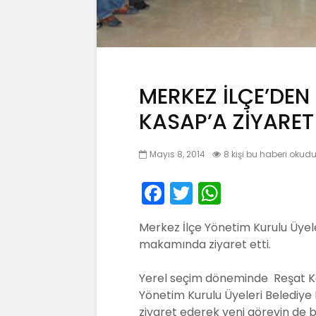
MERKEZ İLÇE’DEN
KASAP’A ZİYARET
Mayıs 8, 2014
8 kişi bu haberi okud
F
T
W
a
w
h
Merkez İlçe Yönetim Kurulu Üyele
c
itt
a
makamında ziyaret etti.
e
er
ts
b
A
Yerel seçim döneminde Reşat Ka
Yönetim Kurulu Üyeleri Belediye
o
p
ziyaret ederek yeni görevin de ba