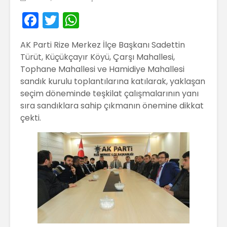
F
T
W
a
w
h
AK Parti Rize Merkez İlçe Başkanı Sadettin
c
itt
a
Türüt, Küçükçayır Köyü, Çarşı Mahallesi,
e
er
ts
Tophane Mahallesi ve Hamidiye Mahallesi
b
A
sandık kurulu toplantılarına katılarak, yaklaşan
seçim döneminde teşkilat çalışmalarının yanı
o
p
sıra sandıklara sahip çıkmanın önemine dikkat
o
p
çekti.
k