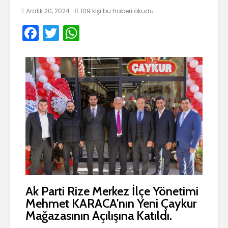
Aralık 20, 2024
109 kişi bu haberi okudu
F
T
W
a
w
h
c
itt
a
e
er
ts
b
A
o
p
o
p
k
Ak Parti Rize Merkez İlçe Yönetimi
Mehmet KARACA'nın Yeni Çaykur
Mağazasının Açılışına Katıldı.