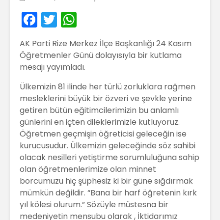
F
T
W
a
w
h
AK Parti Rize Merkez İlçe Başkanlığı 24 Kasım
c
itt
a
Öğretmenler Günü dolayısıyla bir kutlama
e
er
ts
mesajı yayımladı.
b
A
Ülkemizin 81 ilinde her türlü zorluklara rağmen
o
p
mesleklerini büyük bir özveri ve şevkle yerine
o
p
getiren bütün eğitimcilerimizin bu anlamlı
günlerini en içten dileklerimizle kutluyoruz.
k
Öğretmen geçmişin öğreticisi geleceğin ise
kurucusudur. Ülkemizin geleceğinde söz sahibi
olacak nesilleri yetiştirme sorumluluğuna sahip
olan öğretmenlerimize olan minnet
borcumuzu hiç şüphesiz ki bir güne sığdırmak
mümkün değildir. “Bana bir harf öğretenin kırk
yıl kölesi olurum.” Sözüyle müstesna bir
medeniyetin mensubu olarak , İktidarımız