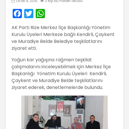
Ocak 9, 2015
3 kişi bu haberi okudu
F
T
W
a
w
h
AK Parti Rize Merkez İlçe Başkanlığı Yönetim
c
itt
a
Kurulu Üyeleri Merkeze bağlı Kendirli, Çaykent
e
er
ts
ve Muradiye Belde Belediye teşkilatlarını
b
A
ziyaret etti.
o
p
Yoğun kar yağışına rağmen teşkilat
o
p
çalışmalarını inceleyebilmek için Merkez İlçe
Başkanlığı Yönetim Kurulu Üyeleri Kendirli,
k
Çaykent ve Muradiye Belde teşkilatlarını
ziyaret ederek, denetlemelerde bulundu.