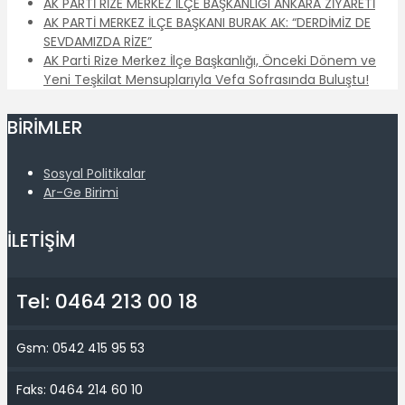
AK PARTİ RİZE MERKEZ İLÇE BAŞKANLIĞI ANKARA ZİYARETİ
AK PARTİ MERKEZ İLÇE BAŞKANI BURAK AK: “DERDİMİZ DE
SEVDAMIZDA RİZE”
AK Parti Rize Merkez İlçe Başkanlığı, Önceki Dönem ve
Yeni Teşkilat Mensuplarıyla Vefa Sofrasında Buluştu!
BİRİMLER
Sosyal Politikalar
Ar-Ge Birimi
İLETİŞİM
Tel: 0464 213 00 18
Gsm: 0542 415 95 53
Faks: 0464 214 60 10