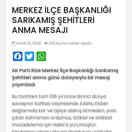
MERKEZ İLÇE BAŞKANLIĞI
SARIKAMIŞ ŞEHİTLERİ
ANMA MESAJI
Aralık 22, 2020
262 kişi bu haberi okudu
F
T
W
a
w
h
AK Parti Rize Merkez İlçe Başkanlığı Sarıkamış
c
itt
a
Şehitleri anma günü dolayısıyla bir mesaj
e
er
ts
yayımladı
b
A
Bu tarihten tam 106 yıl önce Birinci dünya
o
p
savaşının Kafkas cephesinde Allahu Ekber
o
p
dağlarında kar ve tipiye aldırış etmeden, yola
çıkan kahraman ordumuz, İstiklal ve İstikbal
k
mücadelemiz için Hakk’a yürümüştür.
Sarıkamış vatan uğruna dondurucu soğuğa