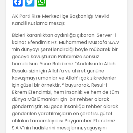
F
T
W
a
w
h
AK Parti Rize Merkez İlçe Başkanlığı Mevlid
c
itt
a
Kandili Kutlama mesajı;
e
er
ts
Bizleri karanlıktan aydınlığa çıkaran Server-i
b
A
kainat Efendimiz Hz. Muhammed Mustafa S.A.V
o
p
‘nin dünyayı şereflendirdiği böyle mübarek bir
o
p
geceye kavuşturan Rabbimize sonsuz
hamdolsun. Yüce Rabbimiz “Andolsun ki Allah
k
Resulü, sizin için Allah’a ve ahiret gününe
kavuşmayı umanlar ve Allah’ı çok zikredenler
için güzel bir örnektir. “ buyurarak, Resul-i
Ekrem Efendimizi, hem insanlık ve hem de tüm
dünya Müslümanları için bir rehber olarak
göndermiştir. Bu gece insanlığa rehber olarak
gönderilen yaratılmışların en şereflisi, güzel
ahlakın tamamlayıcısı Peygamber Efendimiz
S.A.V’nin hadislerini mesajlarını, yaşayışını