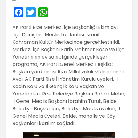
F
T
W
a
w
h
AK Parti Rize Merkez İlçe Başkanlığı Ekim ayı
c
itt
a
İlçe Danışma Meclis toplantısı İsmail
e
er
ts
Kahraman Kültür Merkezinde gerçekleştirildi.
b
A
Merkez İlçe Başkanı Fatih Mehmet Köse ve İlçe
Yönetiminin ev sahipliğinde gerçekleşen
o
p
programa, AK Parti Genel Merkez Teşkilat
o
p
Başkan yardımcısı Rize Milletvekili Muhammed
k
Avcı, AK Parti Rize İl Yönetim Kurulu üyeleri, İl
Kadın Kolu ve İl Gençlik kolu Başkan ve
Yönetimleri, Rize Belediye Başkanı Rahmi Metin,
İl Genel Meclis Başkanı İbrahim Türüt, Belde
Belediye Başkanları, Belediye Meclis üyeleri, İl
Genel Meclis üyeleri, Belde, mahalle ve Köy
Başkanları katılım sağladı.