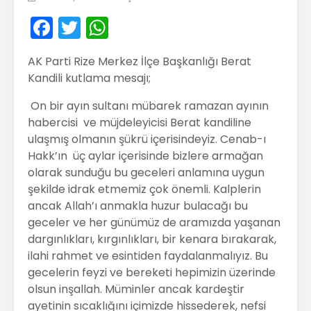
F
T
W
a
w
h
AK Parti Rize Merkez İlçe Başkanlığı Berat
c
itt
a
Kandili kutlama mesajı;
e
er
ts
On bir ayın sultanı mübarek ramazan ayının
b
A
habercisi ve müjdeleyicisi Berat kandiline
o
p
ulaşmış olmanın şükrü içerisindeyiz. Cenab-ı
o
p
Hakk’ın üç aylar içerisinde bizlere armağan
olarak sunduğu bu geceleri anlamına uygun
k
şekilde idrak etmemiz çok önemli. Kalplerin
ancak Allah’ı anmakla huzur bulacağı bu
geceler ve her günümüz de aramızda yaşanan
dargınlıkları, kırgınlıkları, bir kenara bırakarak,
ilahi rahmet ve esintiden faydalanmalıyız. Bu
gecelerin feyzi ve bereketi hepimizin üzerinde
olsun inşallah. Müminler ancak kardeştir
ayetinin sıcaklığını içimizde hissederek, nefsi