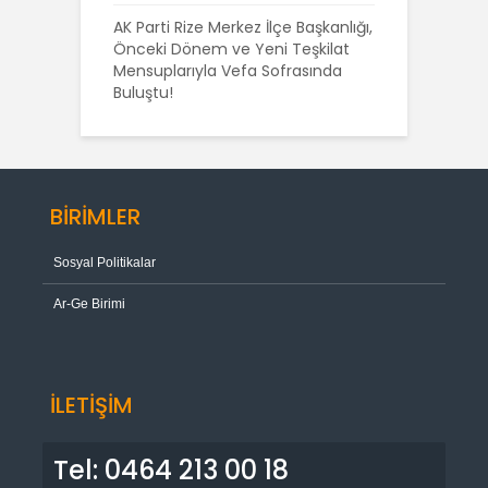
AK Parti Rize Merkez İlçe Başkanlığı,
Önceki Dönem ve Yeni Teşkilat
Mensuplarıyla Vefa Sofrasında
Buluştu!
BİRİMLER
Sosyal Politikalar
Ar-Ge Birimi
İLETİŞİM
Tel: 0464 213 00 18