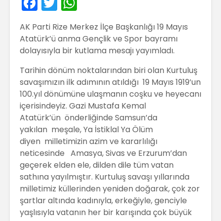
F
T
W
a
w
h
AK Parti Rize Merkez İlçe Başkanlığı 19 Mayıs
c
itt
a
Atatürk’ü anma Gençlik ve Spor bayramı
e
er
ts
dolayısıyla bir kutlama mesajı yayımladı.
b
A
Tarihin dönüm noktalarından biri olan Kurtuluş
o
p
savaşımızın ilk adımının atıldığı 19 Mayıs 1919’un
o
p
100.yıl dönümüne ulaşmanın coşku ve heyecanı
içerisindeyiz. Gazi Mustafa Kemal
k
Atatürk’ün önderliğinde Samsun’da
yakılan meşale, Ya İstiklal Ya Ölüm
diyen milletimizin azim ve kararlılığı
neticesinde Amasya, Sivas ve Erzurum’dan
geçerek elden ele, dilden dile tüm vatan
sathına yayılmıştır. Kurtuluş savaşı yıllarında
milletimiz küllerinden yeniden doğarak, çok zor
şartlar altında kadınıyla, erkeğiyle, genciyle
yaşlısıyla vatanın her bir karışında çok büyük