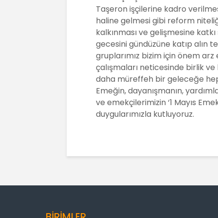
o
p
Taşeron işçilerine kadro verilm
k
haline gelmesi gibi reform nitel
kalkınması ve gelişmesine katkı 
gecesini gündüzüne katıp alın t
gruplarımız bizim için önem arz
çalışmaları neticesinde birlik v
daha müreffeh bir geleceğe hep 
Emeğin, dayanışmanın, yardımlaş
ve emekçilerimizin ‘1 Mayıs Em
duygularımızla kutluyoruz.
BİRİMLER