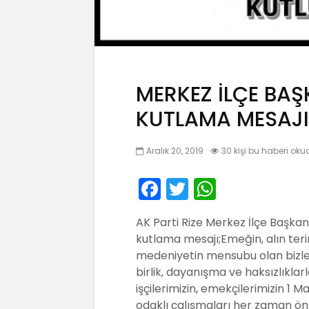
MERKEZ İLÇE BAŞK
KUTLAMA MESAJI
Aralık 20, 2019
30 kişi bu haberi oku
F
T
W
a
w
h
AK Parti Rize Merkez İlçe Başka
c
itt
a
kutlama mesajı;Emeğin, alın teri
e
er
ts
medeniyetin mensubu olan bizler
b
A
birlik, dayanışma ve haksızlıkl
işçilerimizin, emekçilerimizin 1 M
o
p
odaklı çalışmaları her zaman ön