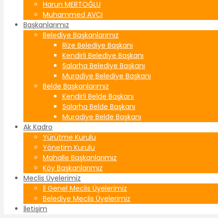
Harun MERTOĞLU
Muhammed AVCI
Başkanlarımız
Belediye Başkanlarımız
Rize Belediye Başkanı
Kendirli Belediye Başkanı
Salarha Belediye Başkanı
Muradiye Belediye Başkanı
Belde Başkanlarımız
Kendirli Belde Başkanı
Salarha Belde Başkanı
Muradiye Belde Başkanı
Ak Kadro
Yürütme Kurulu
Yönetim Kurulu
Mahalle Başkanlarımız
Köy Başkanlarımız
Meclis Üyelerimiz
İl Genel Meclis Üyelerimiz
Belediye Meclis Üyelerimiz
İletişim