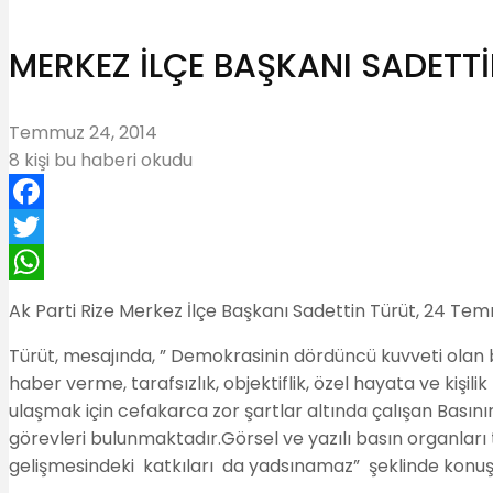
MERKEZ İLÇE BAŞKANI SADETT
Temmuz 24, 2014
8 kişi bu haberi okudu
Facebook
Twitter
WhatsApp
Ak Parti Rize Merkez İlçe Başkanı Sadettin Türüt, 24 Tem
Türüt, mesajında, ” Demokrasinin dördüncü kuvveti ola
haber verme, tarafsızlık, objektiflik, özel hayata ve kişil
ulaşmak için cefakarca zor şartlar altında çalışan Bası
görevleri bulunmaktadır.Görsel ve yazılı basın organları
gelişmesindeki katkıları da yadsınamaz” şeklinde konuş