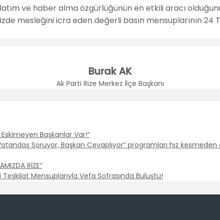
nlatım ve haber alma özgürlüğünün en etkili aracı olduğun
lgemizde mesleğini icra eden değerli basın mensuplarının 
Burak AK
Ak Parti Rize Merkez İlçe Başkanı
k, Eskimeyen Başkanlar Var!”
n “Vatandaş Soruyor, Başkan Cevaplıyor” programları hız kesmeden
DAMIZDA RİZE”
i Teşkilat Mensuplarıyla Vefa Sofrasında Buluştu!