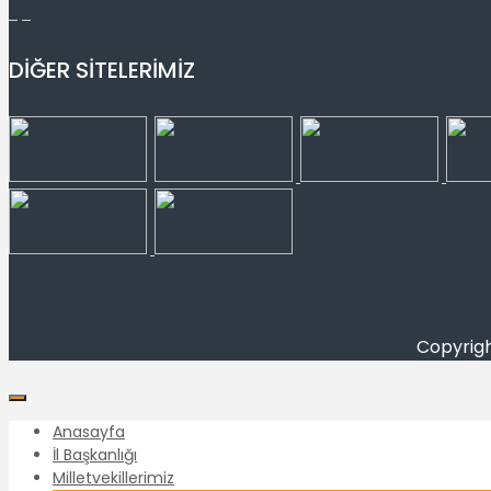
DİĞER SİTELERİMİZ
Copyright
Anasayfa
İl Başkanlığı
Milletvekillerimiz