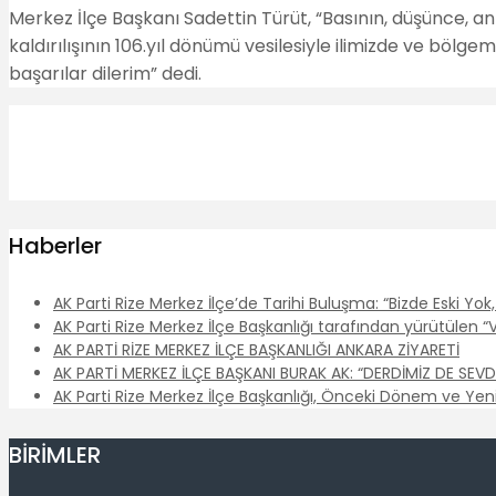
Merkez İlçe Başkanı Sadettin Türüt, “Basının, düşünce, a
kaldırılışının 106.yıl dönümü vesilesiyle ilimizde ve bö
başarılar dilerim” dedi.
Haberler
AK Parti Rize Merkez İlçe’de Tarihi Buluşma: “Bizde Eski Yo
AK Parti Rize Merkez İlçe Başkanlığı tarafından yürütüle
AK PARTİ RİZE MERKEZ İLÇE BAŞKANLIĞI ANKARA ZİYARETİ
AK PARTİ MERKEZ İLÇE BAŞKANI BURAK AK: “DERDİMİZ DE SEV
AK Parti Rize Merkez İlçe Başkanlığı, Önceki Dönem ve Yen
BİRİMLER