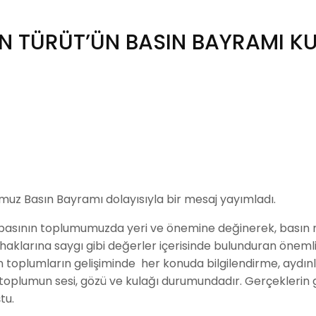
İN TÜRÜT’ÜN BASIN BAYRAMI K
muz Basın Bayramı dolayısıyla bir mesaj yayımladı.
n basının toplumumuzda yeri ve önemine değinerek, basın
ik haklarına saygı gibi değerler içerisinde bulunduran önemli
nın toplumların gelişiminde her konuda bilgilendirme, ayd
 toplumun sesi, gözü ve kulağı durumundadır. Gerçeklerin 
tu.