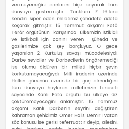
vermeyeceğini canlarını hiçe sayarak tüm
dünyaya göstermiştir. Tanklara F 16’lara
kendini siper eden milletimiz şehadete adeta
koşarak gitmiştir. 15 Temmuz akşamı Fetö
Terör örgütünün karşısında ülkemizin istiklali
ve istikbali için canını veren şüheda ve
gazilerimize çok şey borçluyuz. O gece
yaşanılan 2. Kurtuluş savaşı mücadelesiydi.
Darbe seviciler ve Darbecilerin öngöremediği
ise ölümü öldüren bir milleti hiçbir şeyin
korkutamayacağıydı. Milli iradenin üzerinde
Halkın gücünün üzerinde bir güç olmadığını
tüm dünyaya haykıran milletimizin feraseti
sayesinde Kanlı Fetö örgütü bu ülkeye diz
çöktüremeyeceğini anlamıştır. 15 Temmuz
akşamı Kanlı Darbenin seyrini değiştiren
kahraman şehidimiz Ömer Halis Demir’i vatan
söz konusu ise gerisi teferruattır deyip, ailesini,