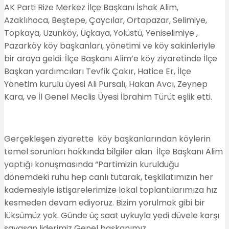
WhatsApp
AK Parti Rize Merkez İlçe Başkanı İshak Alim,
Azaklıhoca, Beştepe, Çaycılar, Ortapazar, Selimiye,
Topkaya, Uzunköy, Üçkaya, Yolüstü, Yeniselimiye ,
Pazarköy köy başkanları, yönetimi ve köy sakinleriyle
bir araya geldi. İlçe Başkanı Alim’e köy ziyaretinde İlçe
Başkan yardımcıları Tevfik Çakır, Hatice Er, İlçe
Yönetim kurulu üyesi Ali Pursalı, Hakan Avcı, Zeynep
Kara, ve İl Genel Meclis Üyesi İbrahim Türüt eşlik etti.
Gerçekleşen ziyarette köy başkanlarından köylerin
temel sorunları hakkında bilgiler alan İlçe Başkanı Alim
yaptığı konuşmasında “Partimizin kurulduğu
dönemdeki ruhu hep canlı tutarak, teşkilatımızın her
kademesiyle istişarelerimize lokal toplantılarımıza hız
kesmeden devam ediyoruz. Bizim yorulmak gibi bir
lüksümüz yok. Günde üç saat uykuyla yedi düvele karşı
savaşan liderimiz Genel başkanımız