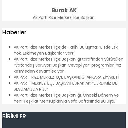
Burak AK
Ak Parti Rize Merkez İlçe Başkanı
Haberler
AK Parti Rize Merkez İlçe’de Tarihi Buluşma: “Bizde Eski
Yok, Eskimeyen Başkanlar Var!”
AK Parti Rize Merkez İlçe Başkanlığı tarafından yürütülen
“Vatandaş Soruyor, Başkan Cevaplıyor” programları hız
kesmeden devam ediyor.
AK PARTİ RİZE MERKEZ İLÇE BAŞKANLIĞI ANKARA ZİYARETİ
AK PARTİ MERKEZ İLÇE BAŞKANI BURAK AK: “DERDİMİZ DE
SEVDAMIZDA RİZE”
AK Parti Rize Merkez İlçe Başkanlığı, Önceki Dönem ve
Yeni Teşkilat Mensuplarıyla Vefa Sofrasında Buluştu!
BİRİMLER