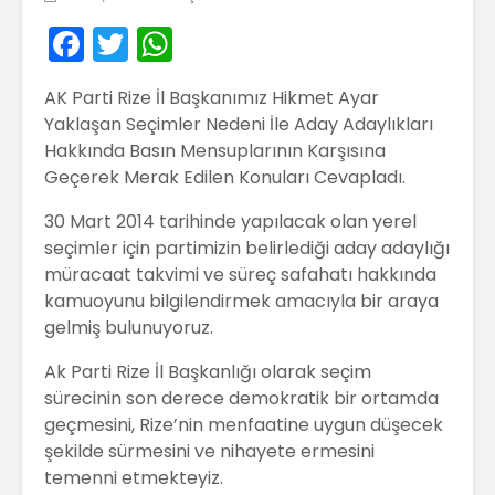
F
T
W
a
w
h
AK Parti Rize İl Başkanımız Hikmet Ayar
c
itt
a
Yaklaşan Seçimler Nedeni İle Aday Adaylıkları
e
er
ts
Hakkında Basın Mensuplarının Karşısına
b
A
Geçerek Merak Edilen Konuları Cevapladı.
o
p
30 Mart 2014 tarihinde yapılacak olan yerel
o
p
seçimler için partimizin belirlediği aday adaylığı
müracaat takvimi ve süreç safahatı hakkında
k
kamuoyunu bilgilendirmek amacıyla bir araya
gelmiş bulunuyoruz.
Ak Parti Rize İl Başkanlığı olarak seçim
sürecinin son derece demokratik bir ortamda
geçmesini, Rize’nin menfaatine uygun düşecek
şekilde sürmesini ve nihayete ermesini
temenni etmekteyiz.