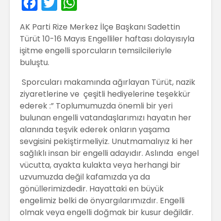
F
T
W
a
w
h
AK Parti Rize Merkez İlçe Başkanı Sadettin
c
itt
a
Türüt 10-16 Mayıs Engelliler haftası dolayısıyla
e
er
ts
işitme engelli sporcuların temsilcileriyle
b
A
buluştu.
o
p
Sporcuları makamında ağırlayan Türüt, nazik
o
p
ziyaretlerine ve çeşitli hediyelerine teşekkür
ederek :” Toplumumuzda önemli bir yeri
k
bulunan engelli vatandaşlarımızı hayatın her
alanında teşvik ederek onların yaşama
sevgisini pekiştirmeliyiz. Unutmamalıyız ki her
sağlıklı insan bir engelli adayıdır. Aslında engel
vücutta, ayakta kulakta veya herhangi bir
uzvumuzda değil kafamızda ya da
gönüllerimizdedir. Hayattaki en büyük
engelimiz belki de önyargılarımızdır. Engelli
olmak veya engelli doğmak bir kusur değildir.