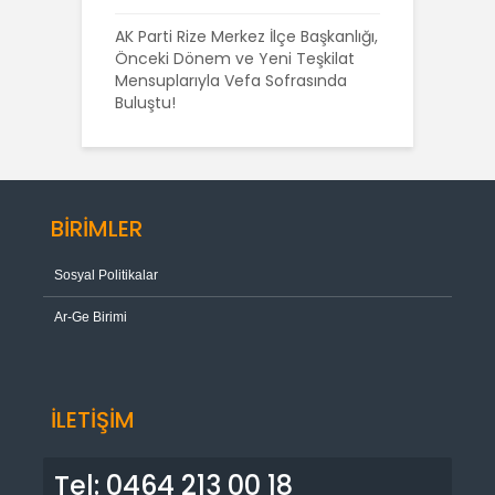
AK Parti Rize Merkez İlçe Başkanlığı,
Önceki Dönem ve Yeni Teşkilat
Mensuplarıyla Vefa Sofrasında
Buluştu!
BİRİMLER
Sosyal Politikalar
Ar-Ge Birimi
İLETİŞİM
Tel: 0464 213 00 18