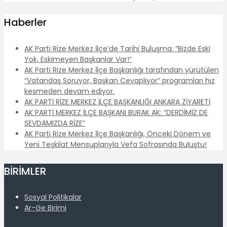
Haberler
AK Parti Rize Merkez İlçe’de Tarihi Buluşma: “Bizde Eski
Yok, Eskimeyen Başkanlar Var!”
AK Parti Rize Merkez İlçe Başkanlığı tarafından yürütülen
“Vatandaş Soruyor, Başkan Cevaplıyor” programları hız
kesmeden devam ediyor.
AK PARTİ RİZE MERKEZ İLÇE BAŞKANLIĞI ANKARA ZİYARETİ
AK PARTİ MERKEZ İLÇE BAŞKANI BURAK AK: “DERDİMİZ DE
SEVDAMIZDA RİZE”
AK Parti Rize Merkez İlçe Başkanlığı, Önceki Dönem ve
Yeni Teşkilat Mensuplarıyla Vefa Sofrasında Buluştu!
BİRİMLER
Sosyal Politikalar
Ar-Ge Birimi