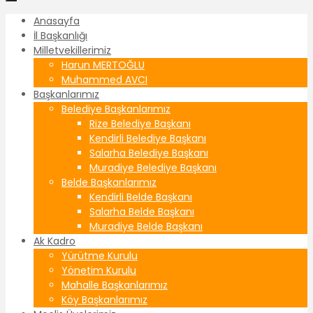
Anasayfa
İl Başkanlığı
Milletvekillerimiz
Harun MERTOĞLU
Muhammed AVCI
Başkanlarımız
Belediye Başkanlarımız
Rize Belediye Başkanı
Kendirli Belediye Başkanı
Salarha Belediye Başkanı
Muradiye Belediye Başkanı
Belde Başkanlarımız
Kendirli Belde Başkanı
Salarha Belde Başkanı
Muradiye Belde Başkanı
Ak Kadro
Yürütme Kurulu
Yönetim Kurulu
Mahalle Başkanlarımız
Köy Başkanlarımız