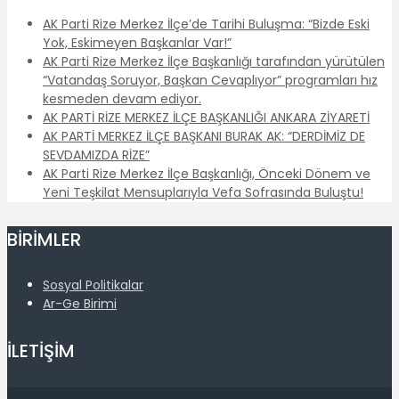
AK Parti Rize Merkez İlçe’de Tarihi Buluşma: “Bizde Eski
Yok, Eskimeyen Başkanlar Var!”
AK Parti Rize Merkez İlçe Başkanlığı tarafından yürütülen
“Vatandaş Soruyor, Başkan Cevaplıyor” programları hız
kesmeden devam ediyor.
AK PARTİ RİZE MERKEZ İLÇE BAŞKANLIĞI ANKARA ZİYARETİ
AK PARTİ MERKEZ İLÇE BAŞKANI BURAK AK: “DERDİMİZ DE
SEVDAMIZDA RİZE”
AK Parti Rize Merkez İlçe Başkanlığı, Önceki Dönem ve
Yeni Teşkilat Mensuplarıyla Vefa Sofrasında Buluştu!
BİRİMLER
Sosyal Politikalar
Ar-Ge Birimi
İLETİŞİM