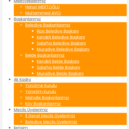
Milletvekillerimiz
Harun MERTOĞLU
Muhammed AVCI
Başkanlarımız
Belediye Başkanlarımız
Rize Belediye Başkanı
Kendirli Belediye Başkanı
Salarha Belediye Başkanı
Muradiye Belediye Başkanı
Belde Başkanlarımız
Kendirli Belde Başkanı
Salarha Belde Başkanı
Muradiye Belde Başkanı
Ak Kadro
Yürütme Kurulu
Yönetim Kurulu
Mahalle Başkanlarımız
Köy Başkanlarımız
Meclis Üyelerimiz
İl Genel Meclis Üyelerimiz
Belediye Meclis Üyelerimiz
İletişim