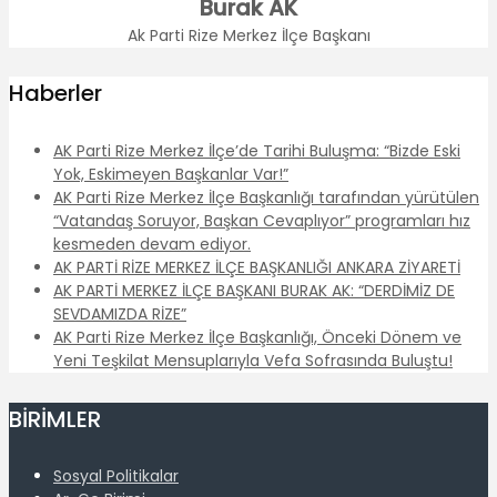
Burak AK
Ak Parti Rize Merkez İlçe Başkanı
Haberler
AK Parti Rize Merkez İlçe’de Tarihi Buluşma: “Bizde Eski
Yok, Eskimeyen Başkanlar Var!”
AK Parti Rize Merkez İlçe Başkanlığı tarafından yürütülen
“Vatandaş Soruyor, Başkan Cevaplıyor” programları hız
kesmeden devam ediyor.
AK PARTİ RİZE MERKEZ İLÇE BAŞKANLIĞI ANKARA ZİYARETİ
AK PARTİ MERKEZ İLÇE BAŞKANI BURAK AK: “DERDİMİZ DE
SEVDAMIZDA RİZE”
AK Parti Rize Merkez İlçe Başkanlığı, Önceki Dönem ve
Yeni Teşkilat Mensuplarıyla Vefa Sofrasında Buluştu!
BİRİMLER
Sosyal Politikalar