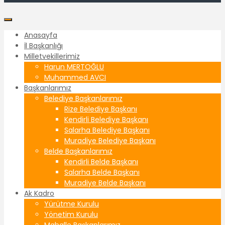
Anasayfa
İl Başkanlığı
Milletvekillerimiz
Harun MERTOĞLU
Muhammed AVCI
Başkanlarımız
Belediye Başkanlarımız
Rize Belediye Başkanı
Kendirli Belediye Başkanı
Salarha Belediye Başkanı
Muradiye Belediye Başkanı
Belde Başkanlarımız
Kendirli Belde Başkanı
Salarha Belde Başkanı
Muradiye Belde Başkanı
Ak Kadro
Yürütme Kurulu
Yönetim Kurulu
Mahalle Başkanlarımız