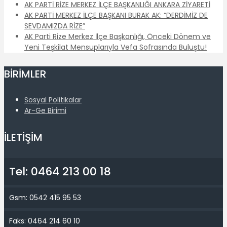
AK PARTİ RİZE MERKEZ İLÇE BAŞKANLIĞI ANKARA ZİYARETİ
AK PARTİ MERKEZ İLÇE BAŞKANI BURAK AK: “DERDİMİZ DE
SEVDAMIZDA RİZE”
AK Parti Rize Merkez İlçe Başkanlığı, Önceki Dönem ve
Yeni Teşkilat Mensuplarıyla Vefa Sofrasında Buluştu!
BİRİMLER
Sosyal Politikalar
Ar-Ge Birimi
İLETİŞİM
Tel: 0464 213 00 18
Gsm: 0542 415 95 53
Faks: 0464 214 60 10