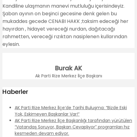
Kandiline ulaşmanın manevi mutluluğu içerisindeyiz.
Şaban ayının on beşinci gecesine denk gelen bu
mukaddes gecede CENABI HAKK ;taksim edeceği her
hayırdan , hidayet vereceği nurdan, dağıtacağı
rahmetten, vereceği rızıktan nasiplenen kullarından
eylesin.
Burak AK
Ak Parti Rize Merkez İlçe Başkanı
Haberler
AK Parti Rize Merkez İlçe’de Tarihi Buluşma: “Bizde Eski
Yok, Eskimeyen Başkanlar Var!”
AK Parti Rize Merkez İlçe Başkanlığı tarafından yürütülen
“Vatandaş Soruyor, Başkan Cevaplıyor” programları hız
kesmeden devam ediyor.