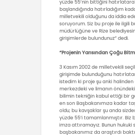
k
yüzde 55’nin bittiğini hatırlatar
başlandığında hatırladığım kadarı
milletvekili olduğunu da iddia e
soruyorum. Siz bu proje ile ilgili 
müdürlüğüne ve Rize belediyesine k
girişimlerde bulundunuz” dedi.
“Projenin Yarısından Çoğu Bitmi
3 Kasım 2002 de milletvekili seçil
girişimde bulunduğunu hatırlatan
istedim ki proje şu anki halind
merkezdeki ve limanın önündeki. 
bilimin tekniğin kabul ettiği bi
en son Başbakanımıza kadar taşıd
oldu; bu kavşaklar şu anda sizd
yüzde 55’i tamamlanmıştır. Biz b
imza attıramayız. Bunun hukuki sü
başbakanımız da araştırdı baktı