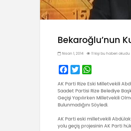
Bekaroğlu’nun K
Nisan 1, 2014
11 kişi bu haberi okudu
F
T
W
a
w
h
AK Parti Rize Eski Milletvekili A
c
itt
a
Saadet Partisi Rize Belediye Ba
e
er
ts
Geçişi Yapılırken Milletvekili Olm
b
A
Bulunmadığını Söyledi.
o
p
AK Parti eski milletvekili Abdülak
o
p
yolu geçiş projesinin AK Parti 