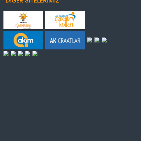
DİĞER SİTELERİMİZ