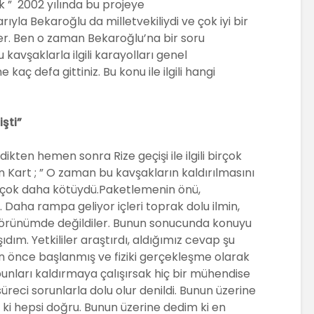
ak ” 2002 yılında bu projeye
yla Bekaroğlu da milletvekiliydi ve çok iyi bir
der. Ben o zaman Bekaroğlu’na bir soru
bu kavşaklarla ilgili karayolları genel
aç defa gittiniz. Bu konu ile ilgili hangi
şti”
dikten hemen sonra Rize geçişi ile ilgili birçok
 Kart ; ” O zaman bu kavşakların kaldırılmasını
en çok daha kötüydü.Paketlemenin önü,
Daha rampa geliyor içleri toprak dolu ilmin,
r görünümde değildiler. Bunun sonucunda konuyu
ım. Yetkililer araştırdı, aldığımız cevap şu
en önce başlanmış ve fiziki gerçekleşme olarak
unları kaldırmaya çalışırsak hiç bir mühendise
reci sorunlarla dolu olur denildi. Bunun üzerine
 ki hepsi doğru. Bunun üzerine dedim ki en