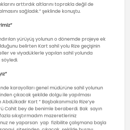
klarını arttırdık altlarını toprakla değil de
lmasını sağladık.” şeklinde konuştu.
rimiz”
ndırılan yürüyüş yolunun o dönemde projeye ek
duğunu belirten Kart sahil yolu Rize geçişinin
ller ve viyadüklerle yapılan sahil yolunda
 söyledi.
yız”
inde karayolları genel müdürüne sahil yolunun
sinden çıkacak şekilde dolgu ile yapılması
en Abdülkadir Kart ” Başbakanımızla Rize’ye
rü Cahit bey de benimle beraberdi. Bak sayın
azla sıkıştırmadım mazeretleriniz
unuz ne yaparsan yap fizibilite çalışmana başla
 sanayi sitesinden çıkacak şekilde burayı