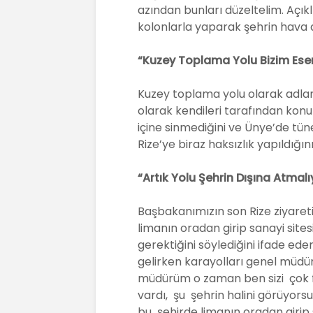
azından bunları düzeltelim. Açıklı
kolonlarla yaparak şehrin hava a
“Kuzey Toplama Yolu Bizim Ese
Kuzey toplama yolu olarak adla
olarak kendileri tarafından konul
içine sinmediğini ve Ünye’de tüne
Rize’ye biraz haksızlık yapıldığını
“Artık Yolu Şehrin Dışına Atmalı
Başbakanımızın son Rize ziyaret
limanın oradan girip sanayi site
gerektiğini söylediğini ifade ed
gelirken karayolları genel müdü
müdürüm o zaman ben sizi çok f
vardı, şu şehrin halini görüyors
bu şehirde limanın oradan girip