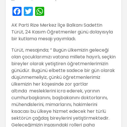
F
T
W
a
w
h
AK Parti Rize Merkez İlçe Balkanı Sadettin
c
itt
a
Türüt, 24 Kasım Öğretmenler günü dolayısıyla
e
er
ts
bir kutlama mesajı yayımladı.
b
A
Türüt, mesajında; ” Bugün ülkemizin geleceği
o
p
olan çocuklarımızı vatana millete hayırlı, seçkin
o
p
bireyler olarak yetiştiren öğretmenlerimizin
günüdür. Bugünü elbette sadece bir gün olarak
k
düşünmemeliyiz, çünkü öğretmenlerimiz
ülkemizin her köşesinde zor şartlar
altında mesleklerini icra ederek, yarının
cumhurbaşkanını, başbakanını doktorlarını,
mühendislerini, mimarlarını, hakimlerini
kısacası bu ülkeye hizmet edecek her türlü
sektörün çağdaş bireylerini yetiştirmektedir.
Geleceğimizin inşasındaki rolleri paha