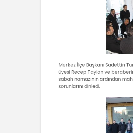
o
p
k
Merkez İlçe Başkanı Sadettin Tür
üyesi Recep Taylan ve beraberin
sabah namazının ardından mahall
sorunlarını dinledi.