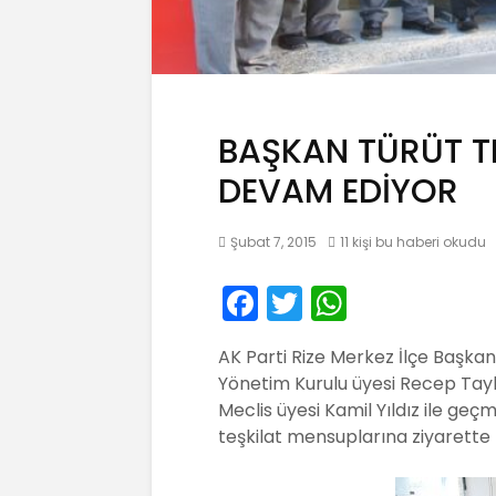
BAŞKAN TÜRÜT TE
DEVAM EDİYOR
Şubat 7, 2015
11 kişi bu haberi okudu
F
T
W
a
w
h
AK Parti Rize Merkez İlçe Başkanı
c
itt
a
Yönetim Kurulu üyesi Recep Tayla
e
er
ts
Meclis üyesi Kamil Yıldız ile g
b
A
teşkilat mensuplarına ziyarette
o
p