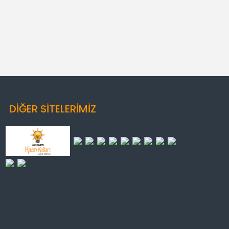
DİĞER SİTELERİMİZ