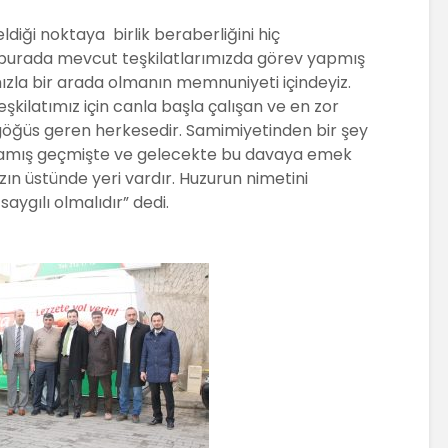
iği noktaya birlik beraberliğini hiç
burada mevcut teşkilatlarımızda görev yapmış
zla bir arada olmanın memnuniyeti içindeyiz.
şkilatımız için canla başla çalışan ve en zor
göğüs geren herkesedir. Samimiyetinden bir şey
amış geçmişte ve gelecekte bu davaya emek
n üstünde yeri vardır.
Huzurun nimetini
saygılı olmalıdır” dedi.