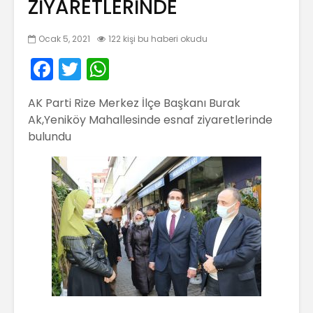
ZİYARETLERİNDE
Ocak 5, 2021
122 kişi bu haberi okudu
F
T
W
a
w
h
AK Parti Rize Merkez İlçe Başkanı Burak
c
itt
a
Ak,Yeniköy Mahallesinde esnaf ziyaretlerinde
e
er
ts
bulundu
b
A
o
p
o
p
k