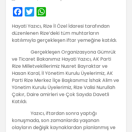
F
T
W
a
w
h
Hayati Yazıcı, Rize İl Özel İdaresi tarafından
c
itt
a
düzenlenen Rize’deki tüm muhtarların
e
er
ts
katılımıyla gerçekleşen iftar yemeğine katıldı.
b
A
Gerçekleşen Organizasyona Gümrük
o
p
ve Ticaret Bakanımız Hayati Yazıcı, AK Parti
o
p
Rize Milletvekillerimiz Nusret Bayraktar ve
Hasan Karal, İl Yönetim Kurulu Üyelerimiz, AK
k
Parti Rize Merkez İlçe Başkanımız İshak Alim ve
Yönetim Kurulu Üyelerimiz, Rize Valisi Nurullah
Çakır, Daire amirleri ve Çok Sayıda Davetli
Katıldı.
Yazıcı, iftardan sonra yaptığı
konuşmada, son zamanlarda yaşanan
olayların değişik kaynaklardan planlanmış ve