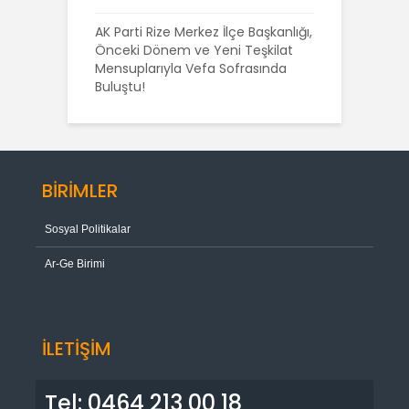
AK Parti Rize Merkez İlçe Başkanlığı,
Önceki Dönem ve Yeni Teşkilat
Mensuplarıyla Vefa Sofrasında
Buluştu!
BİRİMLER
Sosyal Politikalar
Ar-Ge Birimi
İLETİŞİM
Tel: 0464 213 00 18