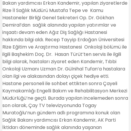
Bakan yardımcısı Erkan Kandemir, yapılan ziyaretlerde
Rize İl Sağlık Müdürü Mustafa Tepe ve
Kamu
Hastaneler Birliği Genel Sekreteri Op. Dr. Gökhan
Demiral’dan sağlık alanında yapılan yatırımlar ve
inşaatı devam eden Ağız Diş Sağlığı Hastanesi
hakkında bilgi aldı. Recep Tayyip Erdoğan Üniversitesi
Rize Eğitim ve Araştırma Hastanesi Onkoloji bölümü ile
ilgili Başhekim Doç. Dr. Hasan Türüt’ten servis ile ilgili
bilgi alarak, hastaları ziyaret eden Kandemir, Tıbbi
Onkoloji Uzmanı Uzman Dr. Gülnihal Tufan’a hastalara
olan ilgi ve alakasından dolayı çiçek hediye etti.
Hastane personeli ile sohbet ettikten sonra Çayeli
Kaymakamlığı Engelli Bakım ve Rehabilitasyon Merkezi
Müdürlüğü’ne geçti. Burada yapılan incelemeden sonra
son olarak, Çay TV televizyonunda Togay
Muratoğlu’nun gündem adlı programına konuk olan
Sağlık Bakanı yardımcısı Erkan Kandemir, AK Parti
İktidarı döneminde sağlık alanında yaşanan