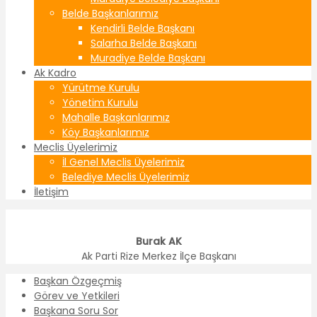
Belde Başkanlarımız
Kendirli Belde Başkanı
Salarha Belde Başkanı
Muradiye Belde Başkanı
Ak Kadro
Yürütme Kurulu
Yönetim Kurulu
Mahalle Başkanlarımız
Köy Başkanlarımız
Meclis Üyelerimiz
İl Genel Meclis Üyelerimiz
Belediye Meclis Üyelerimiz
İletişim
Burak AK
Ak Parti Rize Merkez İlçe Başkanı
Başkan Özgeçmiş
Görev ve Yetkileri
Başkana Soru Sor