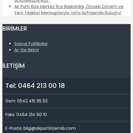
SEVDAMIZDA RİZE”
AK Parti Rize Merkez İlçe Başkanlığı, Önceki Dönem ve
Yeni Teşkilat Mensuplarıyla Vefa Sofrasında Buluştu!
BİRİMLER
Sosyal Politikalar
Ar-Ge Birimi
İLETİŞİM
Tel: 0464 213 00 18
Gsm: 0542 415 95 53
Faks: 0464 214 60 10
E-Posta: bilgi@akpartirizemib.com