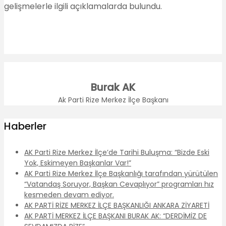
gelişmelerle ilgili açıklamalarda bulundu.
Burak AK
Ak Parti Rize Merkez İlçe Başkanı
Haberler
AK Parti Rize Merkez İlçe’de Tarihi Buluşma: “Bizde Eski
Yok, Eskimeyen Başkanlar Var!”
AK Parti Rize Merkez İlçe Başkanlığı tarafından yürütülen
“Vatandaş Soruyor, Başkan Cevaplıyor” programları hız
kesmeden devam ediyor.
AK PARTİ RİZE MERKEZ İLÇE BAŞKANLIĞI ANKARA ZİYARETİ
AK PARTİ MERKEZ İLÇE BAŞKANI BURAK AK: “DERDİMİZ DE