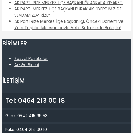
AK PARTİ RİZE MERKEZ İLÇE BAŞKANLIĞI ANKARA ZİYARETİ
AK PARTİ MERKEZ İLÇE BAŞKANI BURAK AK: “DERDİMİZ DE
SEVDAMIZDA RİZE”
AK Parti Rize Merkez İlçe Başkanlığı, Önceki Dönem ve
Yeni Teşkilat Mensuplarıyla Vefa Sofrasında Buluştu!
BİRİMLER
Sosyal Politikalar
Ar-Ge Birimi
İLETİŞİM
Tel: 0464 213 00 18
Gsm: 0542 415 95 53
Faks: 0464 214 60 10