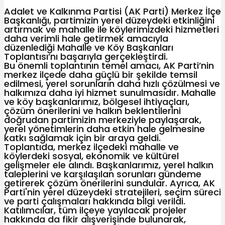
Adalet ve Kalkınma Partisi (AK Parti) Merkez İlçe
Başkanlığı, partimizin yerel düzeydeki etkinliğini
artırmak ve mahalle ile köylerimizdeki hizmetleri
daha verimli hale getirmek amacıyla
düzenlediği Mahalle ve Köy Başkanları
Toplantısı’nı başarıyla gerçekleştirdi.
Bu önemli toplantının temel amacı, AK Parti’nin
merkez ilçede daha güçlü bir şekilde temsil
edilmesi, yerel sorunların daha hızlı çözülmesi ve
halkımıza daha iyi hizmet sunulmasıdır. Mahalle
ve köy başkanlarımız, bölgesel ihtiyaçları,
çözüm önerilerini ve halkın beklentilerini
doğrudan partimizin merkeziyle paylaşarak,
yerel yönetimlerin daha etkin hale gelmesine
katkı sağlamak için bir araya geldi.
Toplantıda, merkez ilçedeki mahalle ve
köylerdeki sosyal, ekonomik ve kültürel
gelişmeler ele alındı. Başkanlarımız, yerel halkın
taleplerini ve karşılaşılan sorunları gündeme
getirerek çözüm önerilerini sundular. Ayrıca, AK
Parti'nin yerel düzeydeki stratejileri, seçim süreci
ve parti çalışmaları hakkında bilgi verildi.
Katılımcılar, tüm ilçeye yayılacak projeler
hakkında da fikir alışverişinde bulunarak,