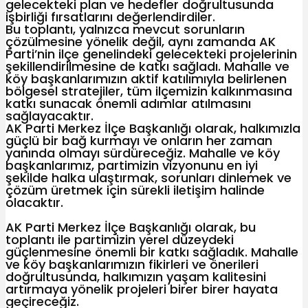
gelecekteki plan ve hedefler doğrultusunda
işbirliği fırsatlarını değerlendirdiler.
Bu toplantı, yalnızca mevcut sorunların
çözülmesine yönelik değil, aynı zamanda AK
Parti’nin ilçe genelindeki gelecekteki projelerinin
şekillendirilmesine de katkı sağladı. Mahalle ve
köy başkanlarımızın aktif katılımıyla belirlenen
bölgesel stratejiler, tüm ilçemizin kalkınmasına
katkı sunacak önemli adımlar atılmasını
sağlayacaktır.
AK Parti Merkez İlçe Başkanlığı olarak, halkımızla
güçlü bir bağ kurmayı ve onların her zaman
yanında olmayı sürdüreceğiz. Mahalle ve köy
başkanlarımız, partimizin vizyonunu en iyi
şekilde halka ulaştırmak, sorunları dinlemek ve
çözüm üretmek için sürekli iletişim halinde
olacaktır.
AK Parti Merkez İlçe Başkanlığı olarak, bu
toplantı ile partimizin yerel düzeydeki
güçlenmesine önemli bir katkı sağladık. Mahalle
ve köy başkanlarımızın fikirleri ve önerileri
doğrultusunda, halkımızın yaşam kalitesini
artırmaya yönelik projeleri birer birer hayata
geçireceğiz.